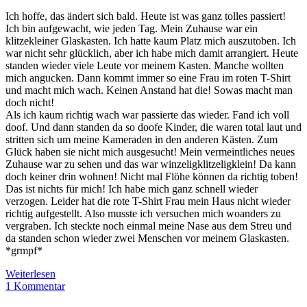
Ich hoffe, das ändert sich bald. Heute ist was ganz tolles passiert!
Ich bin aufgewacht, wie jeden Tag. Mein Zuhause war ein
klitzekleiner Glaskasten. Ich hatte kaum Platz mich auszutoben. Ich
war nicht sehr glücklich, aber ich habe mich damit arrangiert. Heute
standen wieder viele Leute vor meinem Kasten. Manche wollten
mich angucken. Dann kommt immer so eine Frau im roten T-Shirt
und macht mich wach. Keinen Anstand hat die! Sowas macht man
doch nicht!
Als ich kaum richtig wach war passierte das wieder. Fand ich voll
doof. Und dann standen da so doofe Kinder, die waren total laut und
stritten sich um meine Kameraden in den anderen Kästen. Zum
Glück haben sie nicht mich ausgesucht! Mein vermeintliches neues
Zuhause war zu sehen und das war winzeligklitzeligklein! Da kann
doch keiner drin wohnen! Nicht mal Flöhe können da richtig toben!
Das ist nichts für mich! Ich habe mich ganz schnell wieder
verzogen. Leider hat die rote T-Shirt Frau mein Haus nicht wieder
richtig aufgestellt. Also musste ich versuchen mich woanders zu
vergraben. Ich steckte noch einmal meine Nase aus dem Streu und
da standen schon wieder zwei Menschen vor meinem Glaskasten.
*grmpf*
Hallo,
Weiterlesen
ich
1 Kommentar
bin…