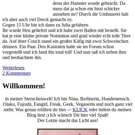
denn der Hamster wurde gebracht. Da
muss dat ja schon ein bissi schicker
aussehen ne? Durch die Umbauerei hab
ich aber auch viel Dreck gemacht ey.
Gegen 15 Uhr bin ich dann zu Julia gefahren.
Ihr wurde Heu geliefert und ich habe zwei Ballen mit bestellt. Sie
hat je eine kleine private Notstation und grad wieder echt tolle Tiere
da. Auf ihrer Couch stand ein großer Käfig mit zwei Schweinchen
drinnen. Ein Paar. Den Kastraten hatte sie im Forum schon
vorgestellt und ich fand ihn total toll! Und nun saß ich neben ihm
und beobachtete ihn.
Erstens
Weiterlesen
kommt
2 Kommentare
es
immer
Sidebar
Willkommen!
anders…..
in meiner Sternchenwelt! Ich bin Nina, Berlinerin, Hundemensch,
Otaku, Fujoshi, Fangirl, Freak, Geek, Veganerin und noch ganz viel
mehr. Was genau erfährst du hier ->
KLICK
oder indem du meinen
Blog liest ;) Ich wünsch Dir hier viel Spaß!
Der Letzte macht das Licht aus!