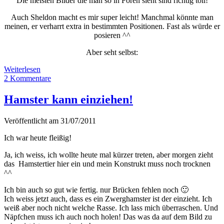
Die meisten Bilder die man so in Foren sieht sind richtig toll!
Auch Sheldon macht es mir super leicht! Manchmal könnte man
meinen, er verharrt extra in bestimmten Positionen. Fast als würde er
posieren ^^
Aber seht selbst:
Hamster
Weiterlesen
Superstar
2 Kommentare
Hamster kann einziehen!
Veröffentlicht am 31/07/2011
Ich war heute fleißig!
Ja, ich weiss, ich wollte heute mal kürzer treten, aber morgen zieht
das Hamstertier hier ein und mein Konstrukt muss noch trocknen
^^
Ich bin auch so gut wie fertig. nur Brücken fehlen noch 🙂
Ich weiss jetzt auch, dass es ein Zwerghamster ist der einzieht. Ich
weiß aber noch nicht welche Rasse. Ich lass mich überraschen. Und
Näpfchen muss ich auch noch holen! Das was da auf dem Bild zu