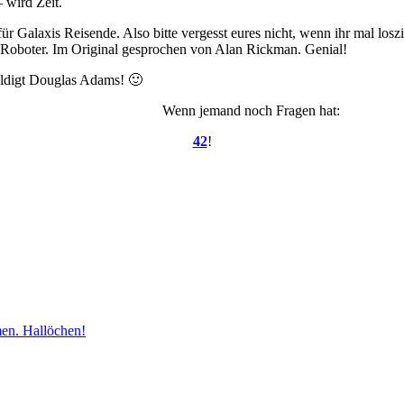
 wird Zeit.
für Galaxis Reisende. Also bitte vergesst eures nicht, wenn ihr mal lo
e Roboter. Im Original gesprochen von Alan Rickman. Genial!
uldigt Douglas Adams! 🙂
Wenn jemand noch Fragen hat:
42
!
men. Hallöchen!