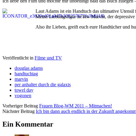
Ich liebe den Film und möchte mir unbedingt bald das Buch zulegen –
Laut Adams ist ein Handtuch das ultimative Utensil 
Meine Lieblingsfigur ist btw Marvin, der depressiv
Also ihr Lieben, greift euch eure Handtücher und h
Veröffentlicht in
Filme und TV
douglas adams
handtuchtag
marvin
per anhalter durch die galaxis
towel day
vogonen
Vorheriger Beitrag
Frauen Blog-WM 2011 – Mitmachen!
Nächster Beitrag
Ich bin dann auch endlich in der Zukunft angekom
Ein Kommentar