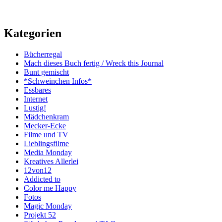
Kategorien
Bücherregal
Mach dieses Buch fertig / Wreck this Journal
Bunt gemischt
*Schweinchen Infos*
Essbares
Internet
Lustig!
Mädchenkram
Mecker-Ecke
Filme und TV
Lieblingsfilme
Media Monday
Kreatives Allerlei
12von12
Addicted to
Color me Happy
Fotos
Magic Monday
Projekt 52